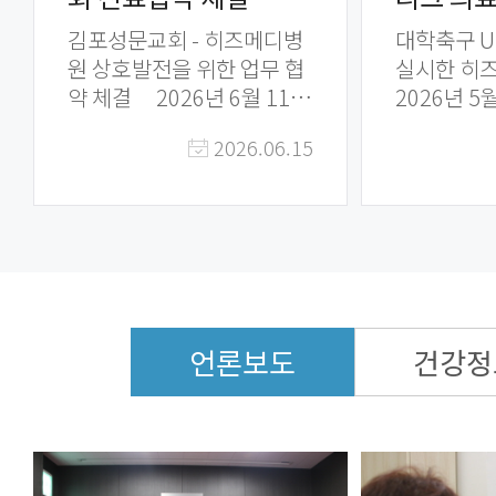
역의 크고 작은 행사를 통해
검진) 등을
김포성문교회 - 히즈메디병
대학축구 U
건강한 김포 만들기에 앞장
니, 많은 
원 상호발전을 위한 업무 협
실시한 히
서고 있습니다.
약 체결 2026년 6월 11일.
2026년 5월 1
히즈메디병원(병원장 유현
합운동장에서
2026.06.15
수)와 김포성문교회(당회장
U(대학)리
전재호 목사)는 두 기관의 상
대학교 vs
호발전을 위해 함께 힘쓰고
팀의 시합
건강증진을 도모하기 위한
실시하여, 경기 간 부상 치료
업무협약을 체결했습니다.
를 대비해 
김포를 대표하는 두 기관은
처치를 위한
함께 건강한 김포, 발전된 김
원을 실시했습니
포를 위해 상호 협력관계를
디병원은 5
언론보도
건강정
이어가기로 했습니다.
니라, 22일
술대학교)과 
울대학교)
실시하여 선수들의 부상 치