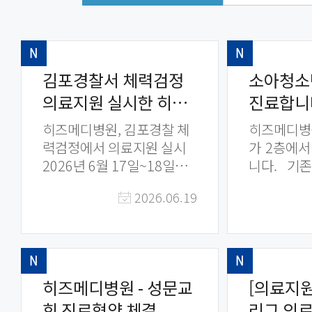
김포경찰서 체력검정
소아청소
의료지원 실시한 히즈
진료합니
메디병원
→ 2층으
히즈메디병원, 김포경찰 체
히즈메디병
력검정에서 의료지원 실시
가 2층에서
2026년 6월 17일~18일까
니다. 기존 3층 → 2층
지 진행된 "김포경찰 체력검
[진료과 안내] ⊙ 2층 
2026.06.19
정"에서 히즈메디병원이 의
외과 / 외과
료지원을 실시했습니다. 체
소년과(성
력검정 중 사고 발생에 대비
린이병원) ⊙ 5층 - 건강검진
및 부상 치료를 위해 체력검
센터 ⊙ 10층 - 인공신장실
정 진행 기간동안 함께했습
(투석) 히즈메디병원에서
히즈메디병원 - 성문교
[의료지원
니다. 히즈메디병원은 지역
는 ① 다양
회 진료협약 체결
리그 의
내 유관기관과 함께하며 지
강검진 프