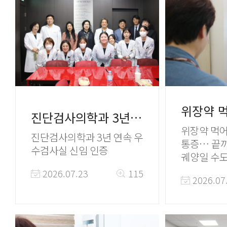
료를 위해 
다.
진단검사의학과 3년 연속 우수검사실 신임 인증
위장약 먹어
진단검사의학과 3년 연속 우
통증… 끝까
수검사실 신임 인증
궤양일 수
2026.07.23
115
2026.07